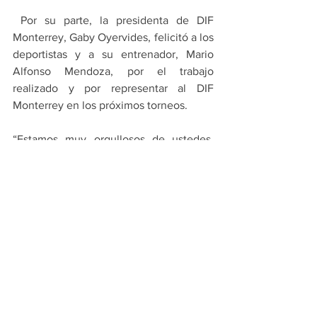
 Por su parte, la presidenta de DIF 
Monterrey, Gaby Oyervides, felicitó a los 
deportistas y a su entrenador, Mario 
Alfonso Mendoza, por el trabajo 
realizado y por representar al DIF 
Monterrey en los próximos torneos.
“Estamos muy orgullosos de ustedes. 
Felicidades por todo el esfuerzo y 
dedicación. El deporte implica sacrificio, 
constancia y disciplina, y ustedes lo 
están haciendo de manera ejemplar. 
Son un ejemplo para la comunidad, y en 
DIF Monterrey estamos aquí para 
apoyarlos siempre”, mencionó.
PRINCIPALES
MONTERREY