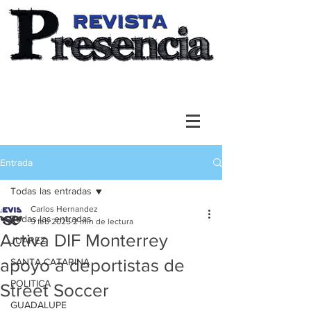
Entrada
Todas las entradas
Carlos Hernandez
Todas las entradas
9 feb 2025
2 min de lectura
Activa DIF Monterrey
JUAREZ
apoyo a deportistas de
SANTA CATARINA
POLITICA
Street Soccer
GUADALUPE