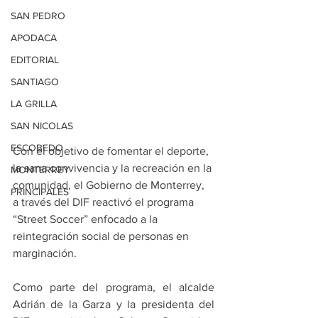
SAN PEDRO
APODACA
EDITORIAL
SANTIAGO
LA GRILLA
SAN NICOLAS
ESCOBEDO
Con el objetivo de fomentar el deporte, 
la sana convivencia y la recreación en la 
MONTERREY
comunidad, el Gobierno de Monterrey, 
PRINCIPALES
a través del DIF reactivó el programa 
“Street Soccer” enfocado a la 
reintegración social de personas en 
marginación.
Como parte del programa, el alcalde 
Adrián de la Garza y la presidenta del 