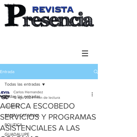
Entrada
Todas las entradas
Carlos Hernandez
Todas las entradas
12 ago 2024
1 min de lectura
ACERCA ESCOBEDO
JUAREZ
SERVICIOS Y PROGRAMAS
SANTA CATARINA
POLITICA
ASISTENCIALES A LAS
GUADALUPE