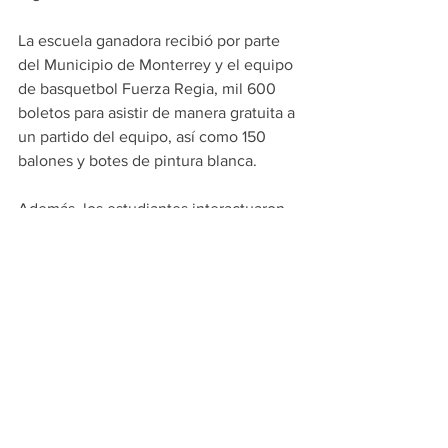
La escuela ganadora recibió por parte 
del Municipio de Monterrey y el equipo 
de basquetbol Fuerza Regia, mil 600 
boletos para asistir de manera gratuita a 
un partido del equipo, así como 150 
balones y botes de pintura blanca.
Además, los estudiantes interactuaron 
con jugadores del equipo, quienes 
impartieron una clínica deportiva con la 
finalidad de fomentar el ejercicio e 
incidir positivamente en la formación de 
niños y niñas regiomontanos. La 
mascota del equipo “Chango Regio”, 
también se hizo presente. 
#PRINCIPALES
MONTERREY