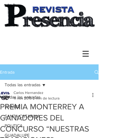
Entrada
Todas las entradas
Carlos Hernandez
Todas las entradas
11 nov 2019
2 min de lectura
PREMIA MONTERREY A
JUAREZ
GANADORES DEL
SANTA CATARINA
POLITICA
CONCURSO “NUESTRAS
GUADALUPE