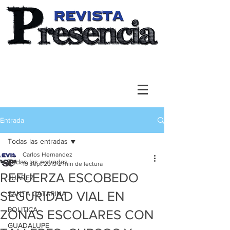
Entrada
Todas las entradas
Carlos Hernandez
Todas las entradas
19 sept 2019
2 min de lectura
REFUERZA ESCOBEDO
JUAREZ
SEGURIDAD VIAL EN
SANTA CATARINA
POLITICA
ZONAS ESCOLARES CON
GUADALUPE