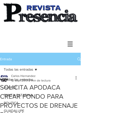
Entrada
Todas las entradas
Carlos Hernandez
Todas las entradas
12 sept 2019
2 min de lectura
SOLICITA APODACA
JUAREZ
CREAR FONDO PARA
SANTA CATARINA
POLITICA
PROYECTOS DE DRENAJE
GUADALUPE