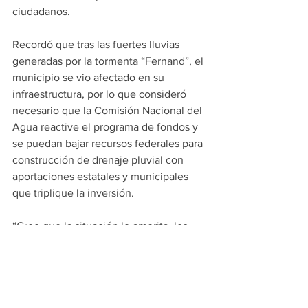
ciudadanos.
Recordó que tras las fuertes lluvias 
generadas por la tormenta “Fernand”, el 
municipio se vio afectado en su 
infraestructura, por lo que consideró 
necesario que la Comisión Nacional del 
Agua reactive el programa de fondos y 
se puedan bajar recursos federales para 
construcción de drenaje pluvial con 
aportaciones estatales y municipales 
que triplique la inversión.
“Creo que la situación lo amerita, los 
municipios tenemos que invertir más en 
obra de drenaje pluvial, pero que esta 
responsabilidad no es solo municipal, 
es una responsabilidad compartida con 