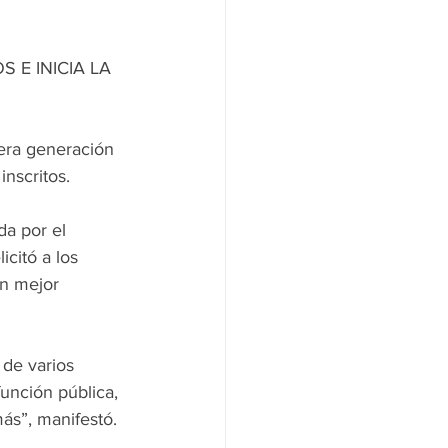
E INICIA LA 
mera generación 
inscritos.
da por el 
icitó a los 
n mejor 
de varios 
unción pública, 
más”, manifestó.