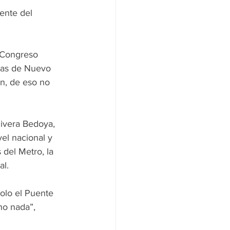
rente del 
l Congreso 
tas de Nuevo 
n, de eso no 
Rivera Bedoya, 
vel nacional y 
 del Metro, la 
al.
olo el Puente 
ho nada”, 