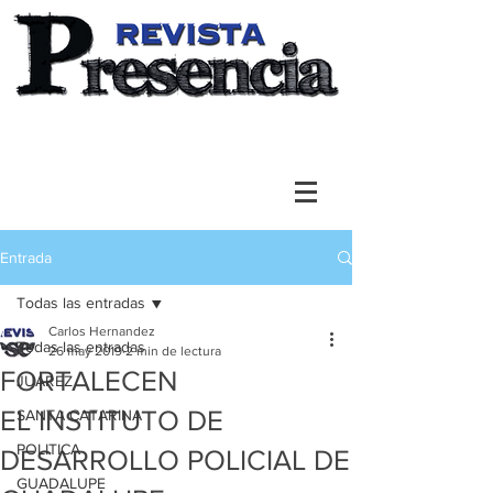
Entrada
Todas las entradas
Carlos Hernandez
Todas las entradas
26 may 2019
2 min de lectura
FORTALECEN
JUAREZ
EL INSTITUTO DE
SANTA CATARINA
POLITICA
DESARROLLO POLICIAL DE
GUADALUPE