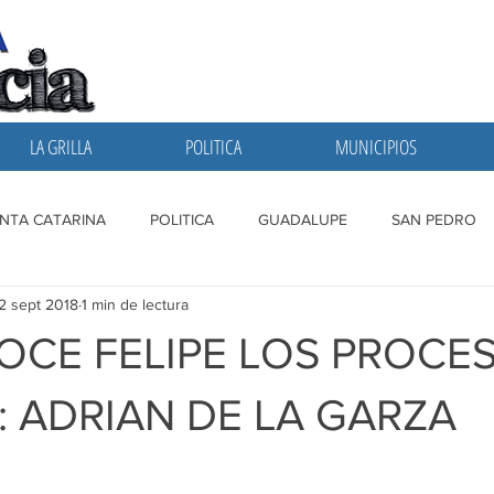
LA GRILLA
POLITICA
MUNICIPIOS
NTA CATARINA
POLITICA
GUADALUPE
SAN PEDRO
2 sept 2018
1 min de lectura
A GRILLA
SAN NICOLAS
ESCOBEDO
MONTERREY
CE FELIPE LOS PROCE
: ADRIAN DE LA GARZA