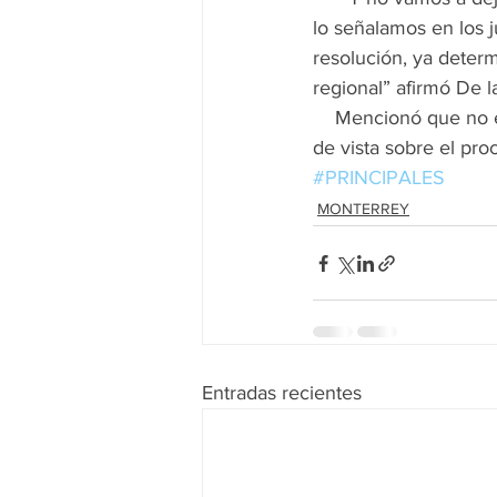
lo señalamos en los j
resolución, ya determ
regional” afirmó De l
    Mencionó que no es necesario que el excandidato a la alcaldía regia le explique sus puntos 
de vista sobre el pro
#PRINCIPALES
MONTERREY
Entradas recientes