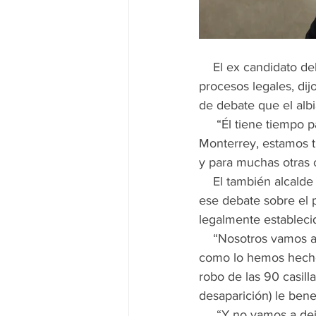
    El ex candidato del PAN a la alcaldía de Monterrey, Felipe de Jesús Cantú, desconoce los 
procesos legales, dijo
de debate que el alb
     “Él tiene tiempo para perder, yo no tengo tiempo para perder, estoy trabajando por 
Monterrey, estamos tr
y para muchas otras c
    El también alcalde en funciones, pidió al panista consultar a sus abogados, debido a que 
ese debate sobre el p
legalmente estableci
    “Nosotros vamos a seguir todas las instancias, vamos a seguir todos los procedimientos 
como lo hemos hecho h
robo de las 90 casil
desaparición) le bene
     “Y no vamos a dejar de señalar la manipulación que hicieron en más de 380 casillas, que 