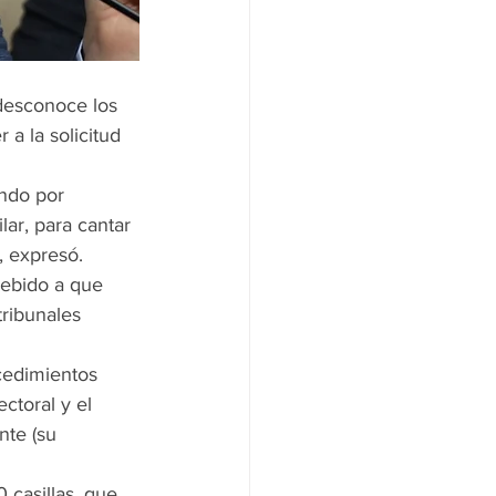
 a la solicitud 
ar, para cantar 
, expresó. 
tribunales 
ctoral y el 
nte (su 