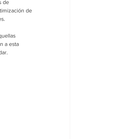
s de 
timización de 
es.
quellas 
n a esta 
dar.