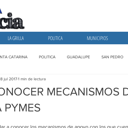
LA GRILLA
POLITICA
MUNICIPIOS
NTA CATARINA
POLITICA
GUADALUPE
SAN PEDRO
8 jul 2017
1 min de lectura
A GRILLA
SAN NICOLAS
ESCOBEDO
MONTERREY
CONOCER MECANISMOS 
 PYMES
dar a conocer los mecanismos de apoyo con los que cuent