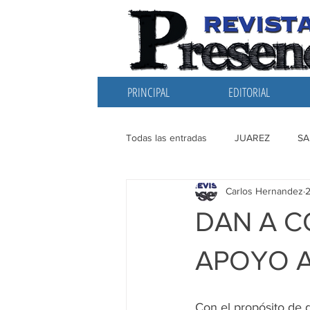
PRINCIPAL
EDITORIAL
Todas las entradas
JUAREZ
SA
Carlos Hernandez
2
EDITORIAL
SANTIAGO
L
DAN A 
APOYO A
Con el propósito de 