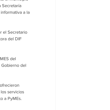
 Secretaría 
informativa a la 
 el Secretario 
ora del DIF 
yMES del 
 Gobierno del 
frecieron 
os servicios 
to a PyMEs.