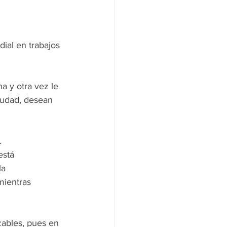
ial en trabajos 
a y otra vez le 
iudad, desean 
.
está 
a 
mientras 
zables, pues en 