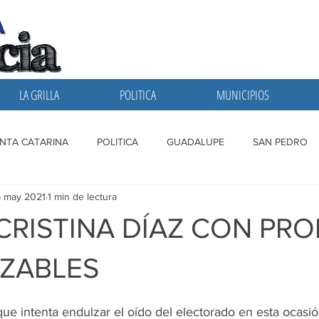
LA GRILLA
POLITICA
MUNICIPIOS
NTA CATARINA
POLITICA
GUADALUPE
SAN PEDRO
6 may 2021
1 min de lectura
A GRILLA
SAN NICOLAS
ESCOBEDO
MONTERREY
CRISTINA DÍAZ CON PR
ZABLES
ue intenta endulzar el oído del electorado en esta ocasió