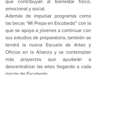
que contribuyan al bienestar físico, 
emocional y social.
Además de impulsar programas como 
las becas “Mi Prepa en Escobedo” con la 
que se apoya a jóvenes a continuar con 
sus estudios de preparatoria, también se 
tendrá la nueva Escuela de Artes y 
Oficios en la Alianza y se contemplan 
más proyectos que ayudarán a 
descentralizar las artes llegando a cada 
rincón de Escobedo.
Durante la presentación se contó con la 
presencia de Sofialeticia Morales, 
Secretaria de Educación en el Estado; 
Ricardo Marcos, Presidente del Consejo 
para la Cultura y las Artes de Nuevo 
León (CONARTE) además de Yolanda 
Garza, Presidenta del Patronato del 
Ballet de Monterrey.