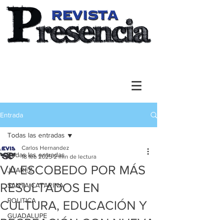
Entrada
Todas las entradas
Carlos Hernandez
Todas las entradas
18 feb 2025
2 min de lectura
VA ESCOBEDO POR MÁS
JUAREZ
RESULTADOS EN
SANTA CATARINA
POLITICA
CULTURA, EDUCACIÓN Y
GUADALUPE