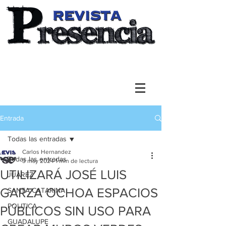
Entrada
Todas las entradas
Carlos Hernandez
Todas las entradas
3 may 2024
1 min de lectura
UTILIZARÁ JOSÉ LUIS
JUAREZ
GARZA OCHOA ESPACIOS
SANTA CATARINA
POLITICA
PÚBLICOS SIN USO PARA
GUADALUPE