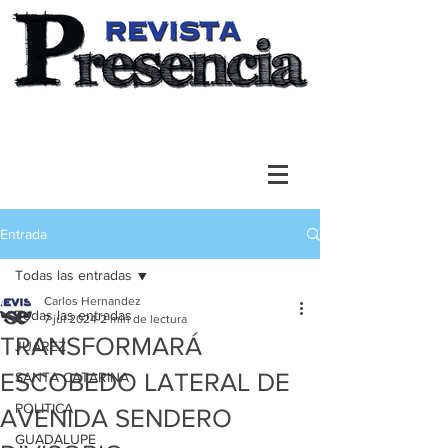
Entrada
Todas las entradas
Carlos Hernandez
Todas las entradas
7 jul 2024
2 min de lectura
TRANSFORMARÁ
JUAREZ
ESCOBEDO LATERAL DE
SANTA CATARINA
POLITICA
AVENIDA SENDERO
GUADALUPE