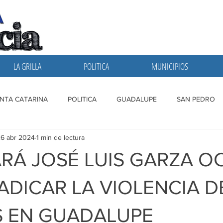
LA GRILLA
POLITICA
MUNICIPIOS
NTA CATARINA
POLITICA
GUADALUPE
SAN PEDRO
6 abr 2024
1 min de lectura
A GRILLA
SAN NICOLAS
ESCOBEDO
MONTERREY
RÁ JOSÉ LUIS GARZA 
ADICAR LA VIOLENCIA D
 EN GUADALUPE