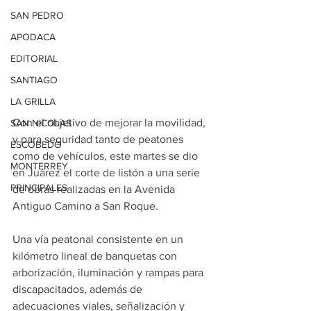
SAN PEDRO
APODACA
EDITORIAL
SANTIAGO
LA GRILLA
Con el objetivo de mejorar la movilidad, 
SAN NICOLAS
y para seguridad tanto de peatones 
ESCOBEDO
como de vehículos, este martes se dio 
MONTERREY
en Juárez el corte de listón a una serie 
PRINCIPALES
de obras realizadas en la Avenida 
Antiguo Camino a San Roque.
Una vía peatonal consistente en un 
kilómetro lineal de banquetas con 
arborización, iluminación y rampas para 
discapacitados, además de 
adecuaciones viales, señalización y 