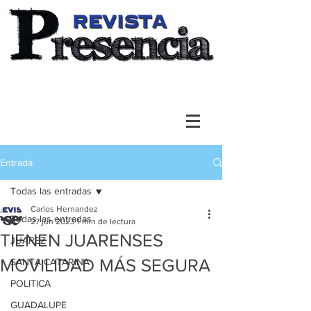
Entrada
Todas las entradas
Carlos Hernandez
Todas las entradas
27 jun 2023
1 min de lectura
TIENEN JUARENSES
JUAREZ
MOVILIDAD MÁS SEGURA
SANTA CATARINA
POLITICA
GUADALUPE