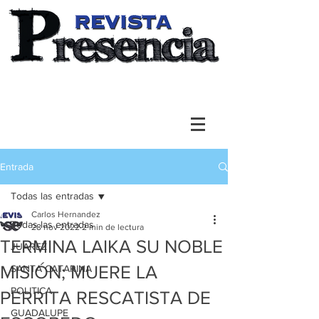
Entrada
Todas las entradas
Carlos Hernandez
Todas las entradas
28 nov 2022
2 min de lectura
TERMINA LAIKA SU NOBLE
JUAREZ
MISIÓN; MUERE LA
SANTA CATARINA
POLITICA
PERRITA RESCATISTA DE
GUADALUPE