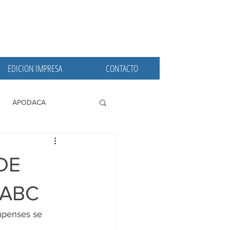
EDICION IMPRESA
CONTACTO
APODACA
PRINCIPALES
DE
 ABC
upenses se 