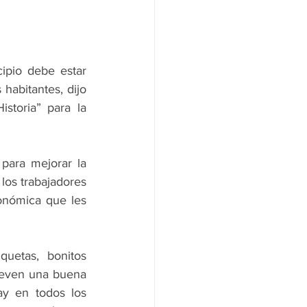
pio debe estar 
abitantes, dijo 
storia” para la 
para mejorar la 
los trabajadores 
onómica que les 
uetas, bonitos 
lleven una buena 
y en todos los 