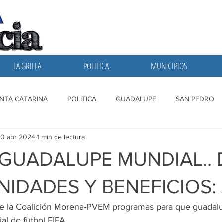
LA GRILLA
POLITICA
MUNICIPIOS
NTA CATARINA
POLITICA
GUADALUPE
SAN PEDRO
20 abr 2024
1 min de lectura
A GRILLA
SAN NICOLAS
ESCOBEDO
MONTERREY
GUADALUPE MUNDIAL.. 
IDADES Y BENEFICIOS:
de la Coalición Morena-PVEM programas para que guadal
al de futbol FIFA.