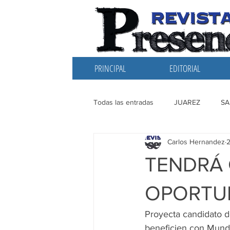
PRINCIPAL
EDITORIAL
Todas las entradas
JUAREZ
SA
Carlos Hernandez
EDITORIAL
SANTIAGO
L
TENDRÁ 
OPORTUN
Proyecta candidato 
beneficien con Mundi