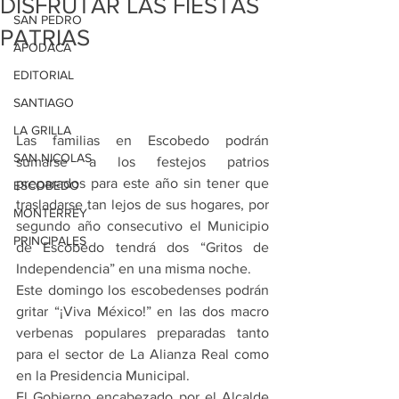
DISFRUTAR LAS FIESTAS
SAN PEDRO
PATRIAS
APODACA
EDITORIAL
SANTIAGO
LA GRILLA
Las familias en Escobedo podrán 
SAN NICOLAS
sumarse a los festejos patrios 
preparados para este año sin tener que 
ESCOBEDO
trasladarse tan lejos de sus hogares, por 
MONTERREY
segundo año consecutivo el Municipio 
PRINCIPALES
de Escobedo tendrá dos “Gritos de 
Independencia” en una misma noche.
Este domingo los escobedenses podrán 
gritar “¡Viva México!” en las dos macro 
verbenas populares preparadas tanto 
para el sector de La Alianza Real como 
en la Presidencia Municipal.
El Gobierno encabezado por el Alcalde 