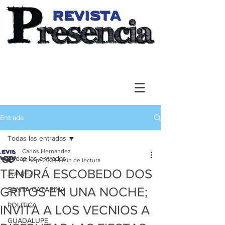
Entrada
Todas las entradas
Carlos Hernandez
Todas las entradas
15 sept 2024
1 min de lectura
TENDRÁ ESCOBEDO DOS
JUAREZ
GRITOS EN UNA NOCHE;
SANTA CATARINA
POLITICA
INVITA A LOS VECNIOS A
GUADALUPE