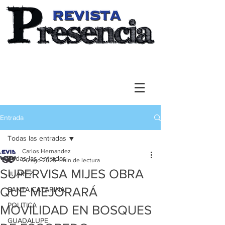
Entrada
Todas las entradas
Carlos Hernandez
Todas las entradas
26 ago 2025
1 min de lectura
SUPERVISA MIJES OBRA
JUAREZ
QUE MEJORARÁ
SANTA CATARINA
POLITICA
MOVILIDAD EN BOSQUES
GUADALUPE