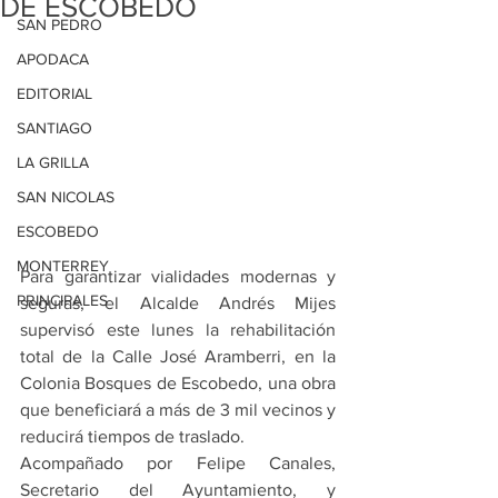
DE ESCOBEDO
SAN PEDRO
APODACA
EDITORIAL
SANTIAGO
LA GRILLA
SAN NICOLAS
ESCOBEDO
MONTERREY
Para garantizar vialidades modernas y 
PRINCIPALES
seguras, el Alcalde Andrés Mijes 
supervisó este lunes la rehabilitación 
total de la Calle José Aramberri, en la 
Colonia Bosques de Escobedo, una obra 
que beneficiará a más de 3 mil vecinos y 
reducirá tiempos de traslado.
Acompañado por Felipe Canales, 
Secretario del Ayuntamiento, y 