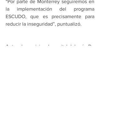
“Por parte de Monterrey seguiremos en 
la implementación del programa 
ESCUDO, que es precisamente para 
reducir la inseguridad”, puntualizó.
Antes de su viaje a la capital del país, De 
la Garza acudió a la Séptima Zona Militar 
donde los líderes castrenses evaluaron 
el operativo conjunto Monterrey Seguro 
y otras acciones que han emprendido 
con distintos municipios.
PRINCIPALES
MONTERREY