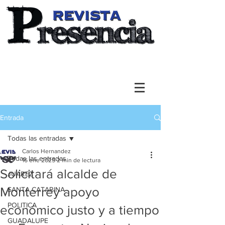
Entrada
Todas las entradas
Carlos Hernandez
Todas las entradas
16 ene 2025
2 min de lectura
Solicitará alcalde de
JUAREZ
Monterrey apoyo
SANTA CATARINA
POLITICA
económico justo y a tiempo
GUADALUPE