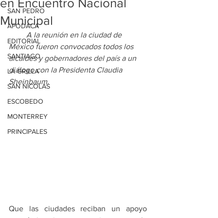
en Encuentro Nacional
SAN PEDRO
Municipal
APODACA
A la reunión en la ciudad de 
EDITORIAL
México fueron convocados todos los 
SANTIAGO
alcaldes y gobernadores del país a un 
diálogo con la Presidenta Claudia 
LA GRILLA
Sheinbaum.
SAN NICOLAS
ESCOBEDO
MONTERREY
PRINCIPALES
Que las ciudades reciban un apoyo 