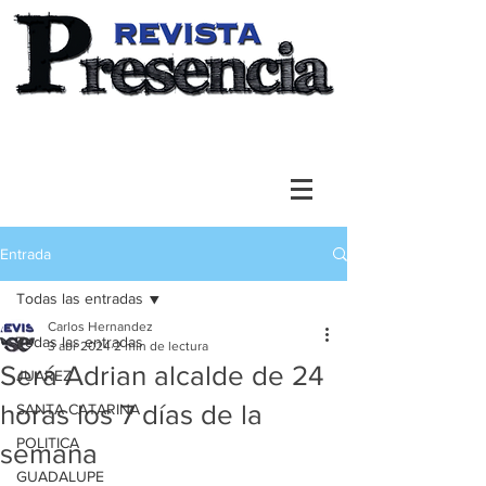
Entrada
Todas las entradas
Carlos Hernandez
Todas las entradas
3 abr 2024
2 min de lectura
Será Adrian alcalde de 24
JUAREZ
horas los 7 días de la
SANTA CATARINA
POLITICA
semana
GUADALUPE