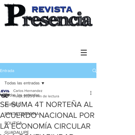
Entrada
Todas las entradas
Carlos Hernandez
Todas las entradas
1 sept 2025
2 min de lectura
SE SUMA 4T NORTEÑA AL
JUAREZ
ACUERDO NACIONAL POR
SANTA CATARINA
POLITICA
LA ECONOMÍA CIRCULAR
GUADALUPE