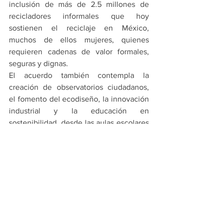
inclusión de más de 2.5 millones de 
recicladores informales que hoy 
sostienen el reciclaje en México, 
muchos de ellos mujeres, quienes 
requieren cadenas de valor formales, 
seguras y dignas.
El acuerdo también contempla la 
creación de observatorios ciudadanos, 
el fomento del ecodiseño, la innovación 
industrial y la educación en 
sostenibilidad, desde las aulas escolares 
hasta los espacios comunitarios.
Con ello, Escobedo y la 4T Norteña 
reafirman su compromiso con un 
modelo de desarrollo responsable, que 
combina crecimiento, justicia social y 
cuidado del medio ambiente, 
proyectando al municipio como 
referente de transformación para el país.