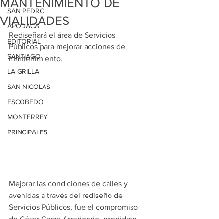
MANTENIMIENTO DE
SAN PEDRO
VIALIDADES
APODACA
Rediseñará el área de Servicios 
EDITORIAL
Públicos para mejorar acciones de 
SANTIAGO
mantenimiento.
LA GRILLA
SAN NICOLAS
ESCOBEDO
MONTERREY
PRINCIPALES
Mejorar las condiciones de calles y 
avenidas a través del rediseño de 
Servicios Públicos, fue el compromiso 
de César Garza Arredondo, candidato 