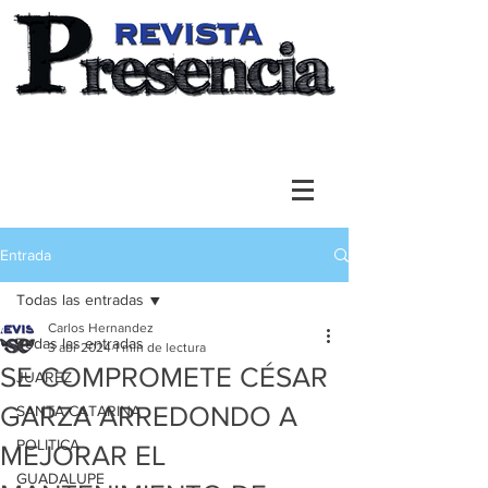
Entrada
Todas las entradas
Carlos Hernandez
Todas las entradas
3 abr 2024
1 min de lectura
SE COMPROMETE CÉSAR
JUAREZ
GARZA ARREDONDO A
SANTA CATARINA
POLITICA
MEJORAR EL
GUADALUPE