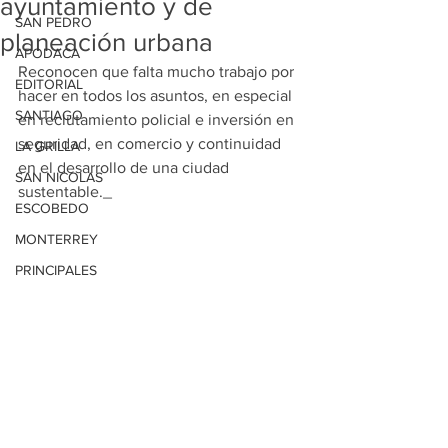
ayuntamiento y de
SAN PEDRO
planeación urbana
APODACA
Reconocen que falta mucho trabajo por 
EDITORIAL
hacer en todos los asuntos, en especial 
SANTIAGO
en reclutamiento policial e inversión en 
seguridad, en comercio y continuidad 
LA GRILLA
en el desarrollo de una ciudad 
SAN NICOLAS
sustentable._
ESCOBEDO
MONTERREY
PRINCIPALES