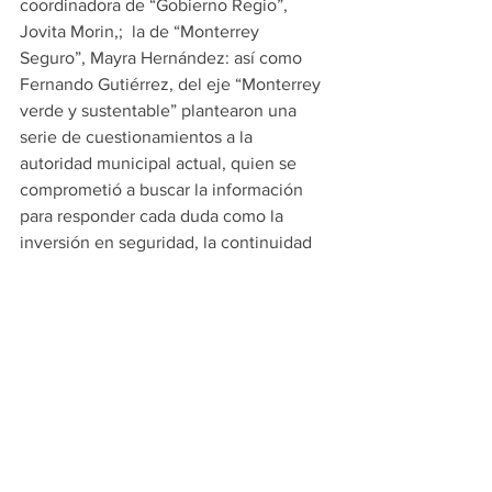
coordinadora de “Gobierno Regio”, 
Jovita Morin,;  la de “Monterrey 
Seguro”, Mayra Hernández: así como 
Fernando Gutiérrez, del eje “Monterrey 
verde y sustentable” plantearon una 
serie de cuestionamientos a la 
autoridad municipal actual, quien se 
comprometió a buscar la información 
para responder cada duda como la 
inversión en seguridad, la continuidad 
de esfuerzos en el desarrollo urbano, la 
supervisión de inspectores y muchos 
otros.
Los asistentes a la mesa de hoy fueron 
acompañados con representantes de 
las cámaras quienes también 
manifestaron sus preocupaciones por el 