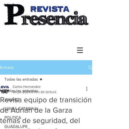
Entrada
Todas las entradas
Carlos Hernandez
Todas las entradas
24 jul 2024
2 min de lectura
Revisa equipo de transición
JUAREZ
de Adrián de la Garza
SANTA CATARINA
POLITICA
temas de seguridad, del
GUADALUPE