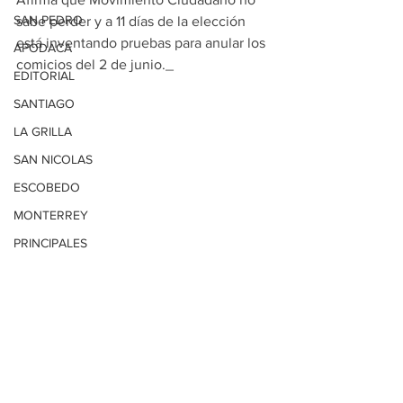
SAN PEDRO
sabe perder y a 11 días de la elección 
está inventando pruebas para anular los 
APODACA
comicios del 2 de junio._
EDITORIAL
SANTIAGO
LA GRILLA
SAN NICOLAS
ESCOBEDO
MONTERREY
PRINCIPALES