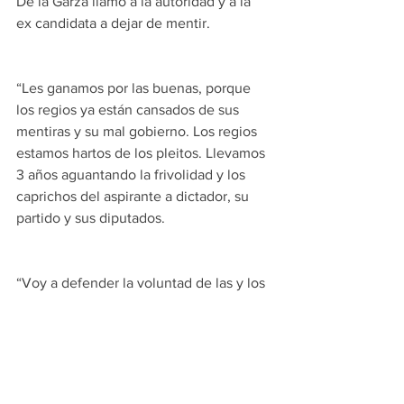
De la Garza llamó a la autoridad y a la 
ex candidata a dejar de mentir. 
“Les ganamos por las buenas, porque 
los regios ya están cansados de sus 
mentiras y su mal gobierno. Los regios 
estamos hartos de los pleitos. Llevamos 
3 años aguantando la frivolidad y los 
caprichos del aspirante a dictador, su 
partido y sus diputados. 
“Voy a defender la voluntad de las y los 
ciudadanos de Monterrey, por supuesto 
que no voy a permitir que intenten 
manchar una elección limpia y pacífica”, 
enfatizó. 