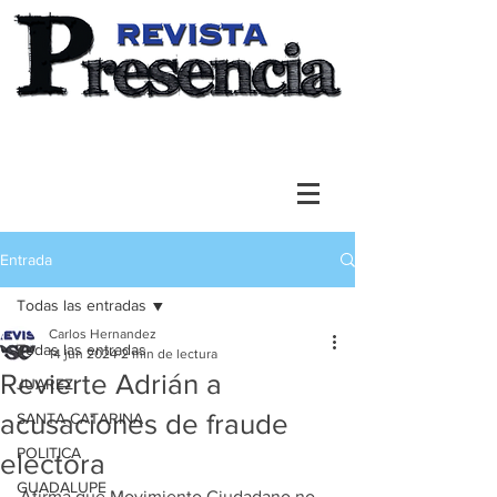
Entrada
Todas las entradas
Carlos Hernandez
Todas las entradas
14 jun 2024
2 min de lectura
Revierte Adrián a
JUAREZ
acusaciones de fraude
SANTA CATARINA
POLITICA
electora
GUADALUPE
Afirma que Movimiento Ciudadano no 