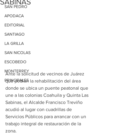
SABINAS
SAN PEDRO
APODACA
EDITORIAL
SANTIAGO
LA GRILLA
SAN NICOLAS
ESCOBEDO
MONTERREY
Ante la solicitud de vecinos de Juárez 
PRINCIPALES
que pedían la rehabilitación del área 
donde se ubica un puente peatonal que 
une a las colonias Coahuila y Quinta Las 
Sabinas, el Alcalde Francisco Treviño 
acudió al lugar con cuadrillas de 
Servicios Públicos para arrancar con un 
trabajo integral de restauración de la 
zona.