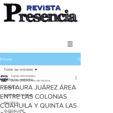
Entrada
Todas las entradas
Carlos Hernandez
Todas las entradas
28 oct 2023
2 min de lectura
RESTAURA JUÁREZ ÁREA
JUAREZ
ENTRE LAS COLONIAS
SANTA CATARINA
POLITICA
COAHUILA Y QUINTA LAS
GUADALUPE