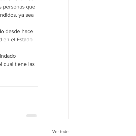
as personas que 
ndidos, ya sea 
ado desde hace 
d en el Estado 
rindado 
 cual tiene las 
Ver todo