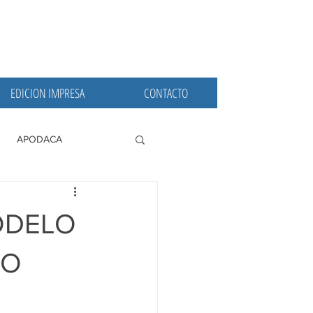
EDICION IMPRESA
CONTACTO
APODACA
PRINCIPALES
ODELO
DO