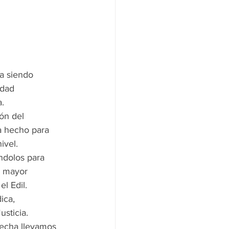
a siendo 
udad 
a.
ón del 
a hecho para 
ivel.
ándolos para 
e mayor 
l Edil.
ica, 
sticia.
fecha llevamos 