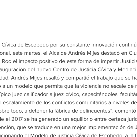
a Cívica de Escobedo por su constante innovación continú
ional, este martes, el Alcalde Andrés Mijes destacó en Ci
 Roo el impacto positivo de esta forma de impartir Justici
inauguración del nuevo Centro de Justicia Cívica y Mediaci
dad, Andrés Mijes resaltó y compartió el trabajo que se h
o a un modelo que permita que la violencia no escale de n
pico juez calificador a juez cívico, capacitándoles, facult
l escalamiento de los conflictos comunitarios a niveles d
obre todo, a detener la fábrica de delincuentes”, comentó e
de el 2017 se ha generado un equilibrio entre certeza juríd
ención, que se traduce en una mejor implementación de Ju
ionando el Modelo de justicia Cívica de Escobedo, a la 