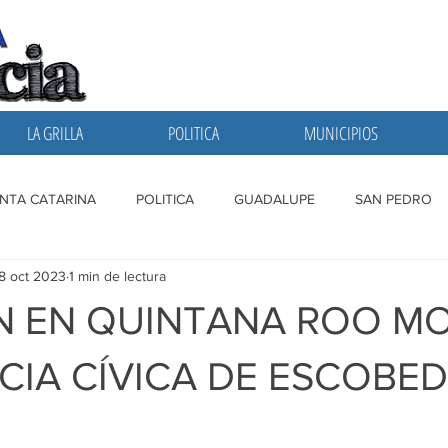
LA GRILLA
POLITICA
MUNICIPIOS
NTA CATARINA
POLITICA
GUADALUPE
SAN PEDRO
8 oct 2023
1 min de lectura
A GRILLA
SAN NICOLAS
ESCOBEDO
MONTERREY
N EN QUINTANA ROO M
ICIA CÍVICA DE ESCOBE