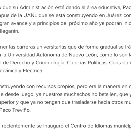
o que su Administración está dando al área educativa, Pa
pus de la UANL que se está construyendo en Juárez con
gran avance y a principios del próximo año ya podrán inici
llegarán.
er las carreras universitarias que de forma gradual se irá
la la Universidad Autónoma de Nuevo León, como lo son l
d de Derecho y Criminología, Ciencias Políticas, Contadurí
cánica y Eléctrica.
onstruyendo con recursos propios, pero era la manera en q
ue desde luego, ya nuestros muchachos no batallen, que y
uperior y que ya no tengan que trasladarse hacia otros mu
 Paco Treviño.
 recientemente se inauguró el Centro de Idiomas municipa