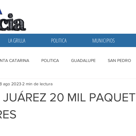
LA GRILLA
POLITICA
MUNICIPIOS
NTA CATARINA
POLITICA
GUADALUPE
SAN PEDRO
8 ago 2023
2 min de lectura
A GRILLA
SAN NICOLAS
ESCOBEDO
MONTERREY
 JUÁREZ 20 MIL PAQUE
RES