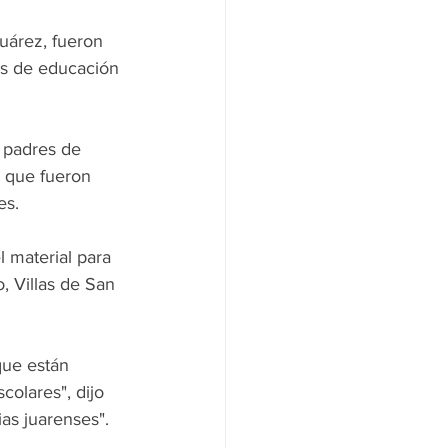
uárez, fueron 
os de educación 
 padres de 
, que fueron 
es.
l material para 
, Villas de San 
que están 
colares", dijo 
ias juarenses".