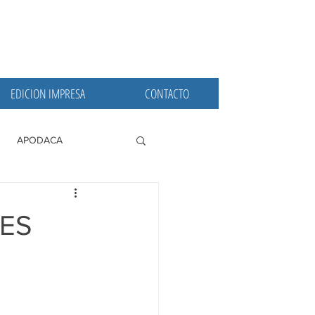
EDICION IMPRESA
CONTACTO
APODACA
PRINCIPALES
TES