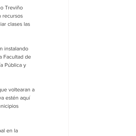
co Treviño 
 recursos 
ar clases las 
n instalando 
a Facultad de 
a Pública y 
ue voltearan a 
a estén aquí 
nicipios 
l en la 