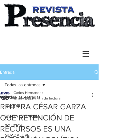
Entrada
Todas las entradas
Carlos Hernandez
Todas las entradas
10 nov 2022
1 min de lectura
REITERA CÉSAR GARZA
JUAREZ
QUE RETENCIÓN DE
SANTA CATARINA
POLITICA
RECURSOS ES UNA
GUADALUPE