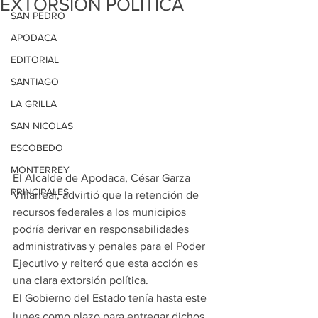
EXTORSIÓN POLÍTICA
SAN PEDRO
APODACA
EDITORIAL
SANTIAGO
LA GRILLA
SAN NICOLAS
ESCOBEDO
MONTERREY
El Alcalde de Apodaca, César Garza 
PRINCIPALES
Villarreal, advirtió que la retención de 
recursos federales a los municipios 
podría derivar en responsabilidades 
administrativas y penales para el Poder 
Ejecutivo y reiteró que esta acción es 
una clara extorsión política.
El Gobierno del Estado tenía hasta este 
lunes como plazo para entregar dichos 