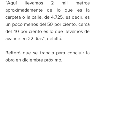
“Aquí llevamos 2 mil metros 
aproximadamente de lo que es la 
carpeta o la calle, de 4.725, es decir, es 
un poco menos del 50 por ciento, cerca 
del 40 por ciento es lo que llevamos de 
avance en 22 días”, detalló.
Reiteró que se trabaja para concluir la 
obra en diciembre próximo.
Durante la supervisión, De la Garza 
destacó la importancia de estas obras 
para elevar la calidad de vida de los 
habitantes y reafirmó el compromiso de 
su gobierno con el desarrollo y bienestar 
de la comunidad.
En la supervisión de trabajos en la 
colonia Tecnológico el alcalde estuvo 