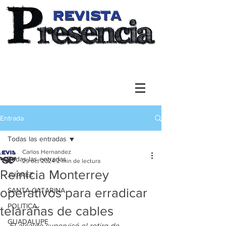
Entrada
Todas las entradas
Carlos Hernandez
Todas las entradas
29 oct 2024
2 min de lectura
Reinicia Monterrey
JUAREZ
operativos para erradicar
SANTA CATARINA
POLITICA
telarañas de cables
GUADALUPE
El alcalde supervisó el retiro de 