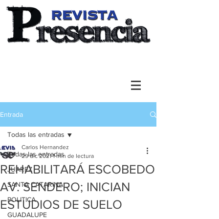
Entrada
Todas las entradas
Carlos Hernandez
Todas las entradas
29 dic 2021
1 min de lectura
REHABILITARÁ ESCOBEDO
JUAREZ
AV. SENDERO; INICIAN
SANTA CATARINA
POLITICA
ESTUDIOS DE SUELO
GUADALUPE