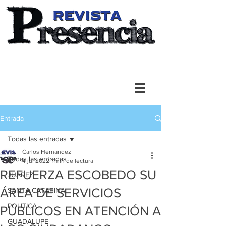
Entrada
Todas las entradas
Carlos Hernandez
Todas las entradas
4 jul 2022
1 min de lectura
REFUERZA ESCOBEDO SU
JUAREZ
ÁREA DE SERVICIOS
SANTA CATARINA
POLITICA
PÚBLICOS EN ATENCIÓN A
GUADALUPE