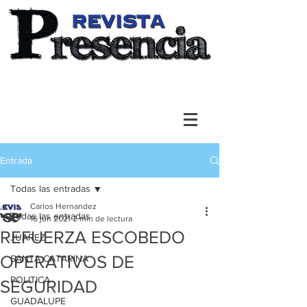
Entrada
Todas las entradas
Carlos Hernandez
Todas las entradas
16 jun 2021
2 min de lectura
REFUERZA ESCOBEDO
JUAREZ
OPERATIVOS DE
SANTA CATARINA
POLITICA
SEGURIDAD
GUADALUPE