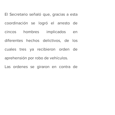
El Secretario señaló que, gracias a esta 
coordinación se logró el arresto de 
cincos hombres implicados en 
diferentes hechos delictivos, de los 
cuales tres ya recibieron orden de 
aprehensión por robo de vehículos.
Las ordenes se giraron en contra de 
Víctor Manuel “N”, de 29 años de edad; 
Gustavo “N”, de 40, y un menor de 17, 
por su participación en varios delitos.
El resto de los sospechosos sigue bajo 
investigación por parte de las 