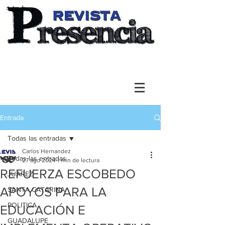
Entrada
Todas las entradas
Carlos Hernandez
Todas las entradas
27 ago 2024
1 min de lectura
REFUERZA ESCOBEDO
JUAREZ
APOYOS PARA LA
SANTA CATARINA
POLITICA
EDUCACIÓN E
GUADALUPE