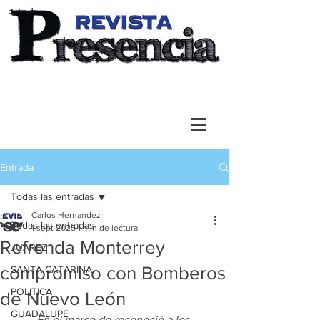
Entrada
Todas las entradas
Carlos Hernandez
Todas las entradas
1 sept 2025
1 min de lectura
Refrenda Monterrey
JUAREZ
compromiso con Bomberos
SANTA CATARINA
POLITICA
de Nuevo León
GUADALUPE
En el marco de reconoció a los 