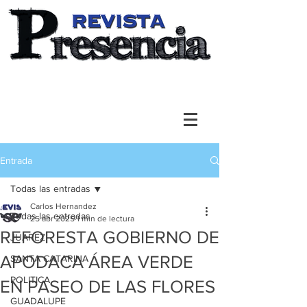
Entrada
Todas las entradas
Carlos Hernandez
Todas las entradas
25 abr 2025
1 min de lectura
REFORESTA GOBIERNO DE
JUAREZ
APODACA ÁREA VERDE
SANTA CATARINA
POLITICA
EN PASEO DE LAS FLORES
GUADALUPE