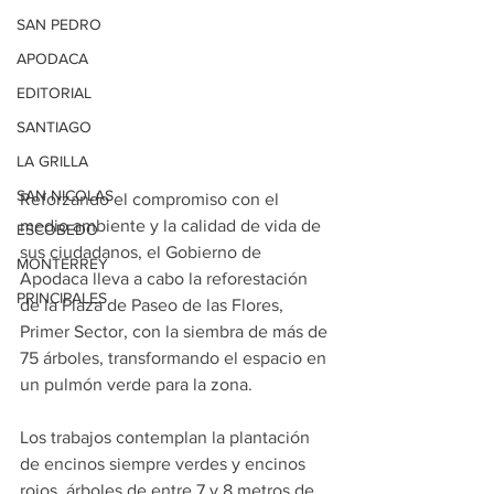
SAN PEDRO
APODACA
EDITORIAL
SANTIAGO
LA GRILLA
SAN NICOLAS
Reforzando el compromiso con el 
medio ambiente y la calidad de vida de 
ESCOBEDO
sus ciudadanos, el Gobierno de 
MONTERREY
Apodaca lleva a cabo la reforestación 
PRINCIPALES
de la Plaza de Paseo de las Flores, 
Primer Sector, con la siembra de más de 
75 árboles, transformando el espacio en 
un pulmón verde para la zona.
Los trabajos contemplan la plantación 
de encinos siempre verdes y encinos 
rojos, árboles de entre 7 y 8 metros de 