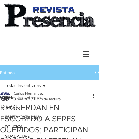
Entrada
Todas las entradas
Carlos Hernandez
Todas las entradas
3 nov 2023
2 min de lectura
RECUERDAN EN
JUAREZ
ESCOBEDO A SERES
SANTA CATARINA
POLITICA
QUERIDOS; PARTICIPAN
GUADALUPE