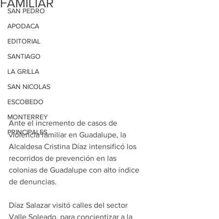
FAMILIAR
SAN PEDRO
APODACA
EDITORIAL
SANTIAGO
LA GRILLA
SAN NICOLAS
ESCOBEDO
MONTERREY
Ante el incremento de casos de 
PRINCIPALES
violencia familiar en Guadalupe, la 
Alcaldesa Cristina Díaz intensificó los 
recorridos de prevención en las 
colonias de Guadalupe con alto índice 
de denuncias.
Díaz Salazar visitó calles del sector 
Valle Soleado, para concientizar a la 