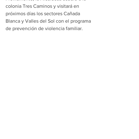
colonia Tres Caminos y visitará en 
próximos días los sectores Cañada 
Blanca y Valles del Sol con el programa 
de prevención de violencia familiar.
En los recorridos, Díaz Salazar es 
acompañada por el Secretario de 
Prevención Social, Diego González; la 
Directora del Instituto Municipal de la 
Mujer, Carmina Gutiérrez Sáenz; y la 
Directora de Empleo, Juany Ruiz.
GUADALUPE
PRINCIPALES