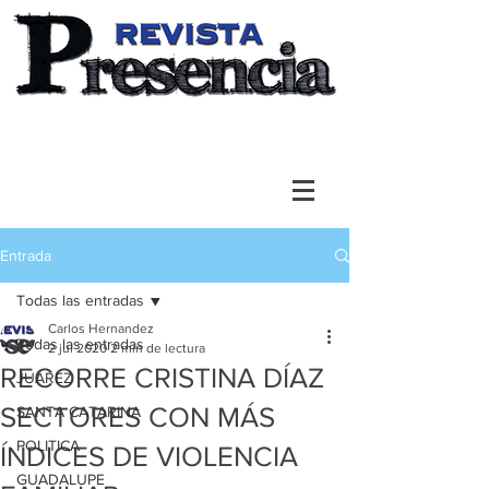
Entrada
Todas las entradas
Carlos Hernandez
Todas las entradas
2 jul 2020
2 min de lectura
RECORRE CRISTINA DÍAZ
JUAREZ
SECTORES CON MÁS
SANTA CATARINA
POLITICA
ÍNDICES DE VIOLENCIA
GUADALUPE