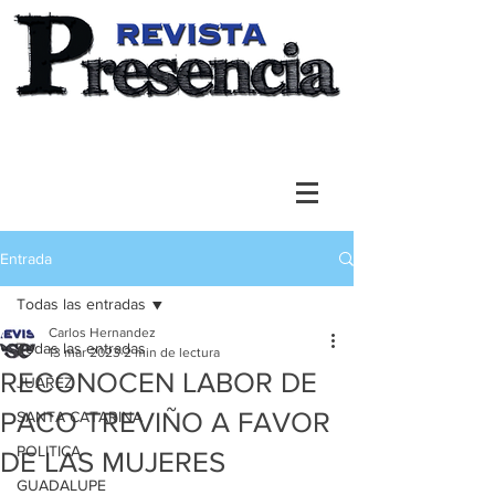
Entrada
Todas las entradas
Carlos Hernandez
Todas las entradas
13 mar 2023
2 min de lectura
RECONOCEN LABOR DE
JUAREZ
PACO TREVIÑO A FAVOR
SANTA CATARINA
POLITICA
DE LAS MUJERES
GUADALUPE