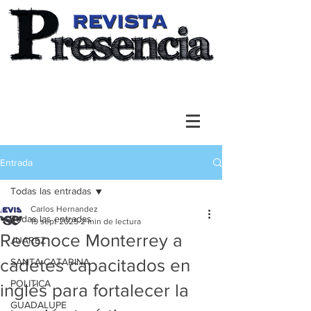
Entrada
Todas las entradas
Carlos Hernandez
Todas las entradas
19 sept 2025
2 min de lectura
Reconoce Monterrey a
JUAREZ
cadetes capacitados en
SANTA CATARINA
POLITICA
inglés para fortalecer la
GUADALUPE