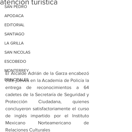
atención turística
SAN PEDRO
APODACA
EDITORIAL
SANTIAGO
LA GRILLA
SAN NICOLAS
ESCOBEDO
MONTERREY
El Alcalde Adrián de la Garza encabezó 
PRINCIPALES
este jueves en la Academia de Policía la 
entrega de reconocimientos a 64 
cadetes de la Secretaría de Seguridad y 
Protección Ciudadana, quienes 
concluyeron satisfactoriamente el curso 
de inglés impartido por el Instituto 
Mexicano Norteamericano de 
Relaciones Culturales