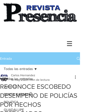
Entrada
Todas las entradas
Carlos Hernandez
Todas las entradas
18 may 2023
1 min de lectura
RECONOCE ESCOBEDO
JUAREZ
DESEMPEÑO DE POLICÍAS
SANTA CATARINA
POLITICA
POR HECHOS
GUADALUPE