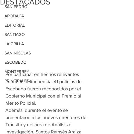
DESTACADOS
SAN PEDRO
APODACA
EDITORIAL
SANTIAGO
LA GRILLA
SAN NICOLAS
ESCOBEDO
MONTERREY
Por participar en hechos relevantes 
PRINCIPALES
contra la delincuencia, 41 policías de 
Escobedo fueron reconocidos por el 
Gobierno Municipal con el Premio al 
Mérito Policial.
Además, durante el evento se 
presentaron a los nuevos directores de 
Tránsito y del área de Análisis e 
Investigación, Santos Ramsés Araiza 