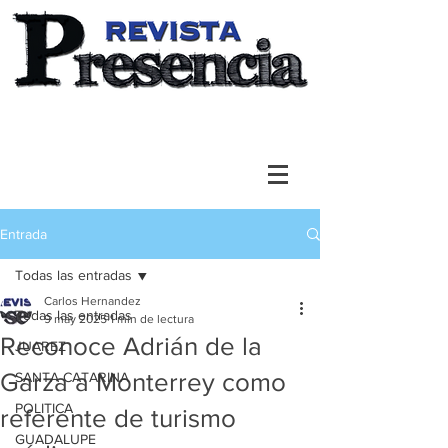
Entrada
Todas las entradas
Carlos Hernandez
Todas las entradas
9 may 2025
1 min de lectura
Reconoce Adrián de la
JUAREZ
Garza a Monterrey como
SANTA CATARINA
POLITICA
referente de turismo
GUADALUPE