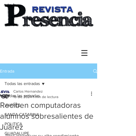
Entrada
Todas las entradas
Carlos Hernandez
Todas las entradas
19 dic 2024
1 min de lectura
Reciben computadoras
JUAREZ
alumnos sobresalientes de
SANTA CATARINA
POLITICA
Juárez
GUADALUPE
Para incentivar su alto rendimiento, 