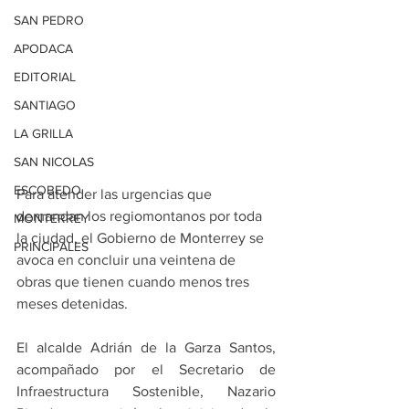
SAN PEDRO
APODACA
EDITORIAL
SANTIAGO
LA GRILLA
SAN NICOLAS
ESCOBEDO
Para atender las urgencias que 
demandan los regiomontanos por toda 
MONTERREY
la ciudad, el Gobierno de Monterrey se 
PRINCIPALES
avoca en concluir una veintena de 
obras que tienen cuando menos tres 
meses detenidas.
El alcalde Adrián de la Garza Santos, 
acompañado por el Secretario de 
Infraestructura Sostenible, Nazario 