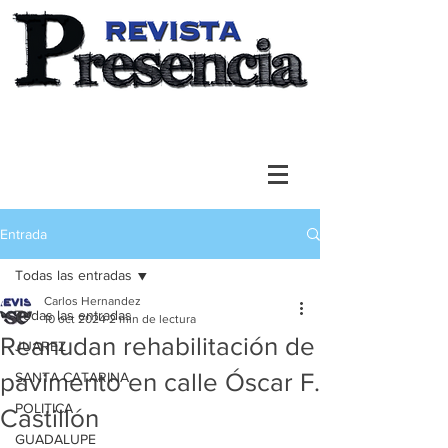
Entrada
Todas las entradas
Carlos Hernandez
Todas las entradas
10 oct 2024
2 min de lectura
Reanudan rehabilitación de
JUAREZ
pavimento en calle Óscar F.
SANTA CATARINA
POLITICA
Castillón
GUADALUPE