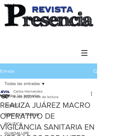
Entrada
Todas las entradas
Carlos Hernandez
Todas las entradas
4 nov 2020
1 min de lectura
REALIZA JUÁREZ MACRO
JUAREZ
OPERATIVO DE
SANTA CATARINA
POLITICA
VIGILANCIA SANITARIA EN
GUADALUPE