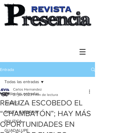
Entrada
Todas las entradas
Carlos Hernandez
Todas las entradas
27 jun 2023
1 min de lectura
REALIZA ESCOBEDO EL
JUAREZ
“CHAMBATÓN”; HAY MÁS
SANTA CATARINA
POLITICA
OPORTUNIDADES EN
GUADALUPE