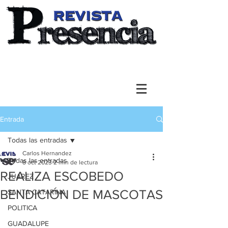
Entrada
Todas las entradas
Carlos Hernandez
Todas las entradas
8 oct 2023
2 min de lectura
REALIZA ESCOBEDO
JUAREZ
BENDICIÓN DE MASCOTAS
SANTA CATARINA
POLITICA
GUADALUPE