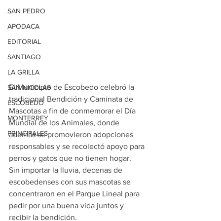
SAN PEDRO
APODACA
EDITORIAL
SANTIAGO
LA GRILLA
El Municipio de Escobedo celebró la 
SAN NICOLAS
tradicional Bendición y Caminata de 
ESCOBEDO
Mascotas a fin de conmemorar el Día 
MONTERREY
Mundial de los Animales, donde 
PRINCIPALES
además se promovieron adopciones 
responsables y se recolectó apoyo para 
perros y gatos que no tienen hogar.
Sin importar la lluvia, decenas de 
escobedenses con sus mascotas se 
concentraron en el Parque Lineal para 
pedir por una buena vida juntos y 
recibir la bendición.