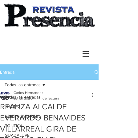
Entrada
Todas las entradas
Carlos Hernandez
Todas las entradas
23 jul 2020
1 min de lectura
REALIZA ALCALDE
JUAREZ
EVERARDO BENAVIDES
SANTA CATARINA
POLITICA
VILLARREAL GIRA DE
GUADALUPE