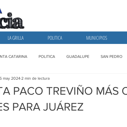
LA GRILLA
POLITICA
MUNICIPIOS
NTA CATARINA
POLITICA
GUADALUPE
SAN PEDRO
15 may 2024
2 min de lectura
A GRILLA
SAN NICOLAS
ESCOBEDO
MONTERREY
A PACO TREVIÑO MÁS 
ES PARA JUÁREZ