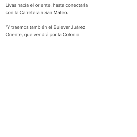
Livas hacia el oriente, hasta conectarla 
con la Carretera a San Mateo.
"Y traemos también el Bulevar Juárez 
Oriente, que vendrá por la Colonia 
Santa Lidia y va a salir por la Colonia 
Valle Condesa, para conectar con Eloy 
Cavazos. Además está el proyecto de 
ampliar la Carretera de Juárez a 
Cadereyta, a tres carriles por sentido", 
dijo Paco Treviño.
PRINCIPALES
ESCOBEDO