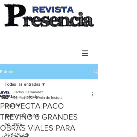
Entrada
Todas las entradas
Carlos Hernandez
Todas las entradas
28 may 2024
2 min de lectura
PROYECTA PACO
JUAREZ
TREVIÑO 6 GRANDES
SANTA CATARINA
POLITICA
OBRAS VIALES PARA
GUADALUPE