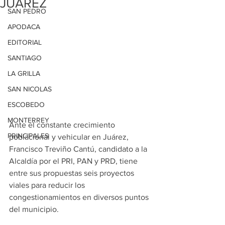
JUÁREZ
SAN PEDRO
APODACA
EDITORIAL
SANTIAGO
LA GRILLA
SAN NICOLAS
ESCOBEDO
MONTERREY
Ante el constante crecimiento 
PRINCIPALES
poblacional y vehicular en Juárez, 
Francisco Treviño Cantú, candidato a la 
Alcaldía por el PRI, PAN y PRD, tiene 
entre sus propuestas seis proyectos 
viales para reducir los 
congestionamientos en diversos puntos 
del municipio.